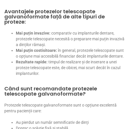
Avantajele protezelor telescopate
galvanoformate față de alte tipuri de
proteze:
Mai puțin invazive:
comparativ cu implanturile dentare,
protezele telescopate necesită o preparare mai puțin invazivă
a dinților rămași.
Mai puțin costisitoare:
în general, protezele telescopate sunt
o opțiune mai accesibilă financiar decât implanturile dentare.
Rezultate rapide:
timpul de realizare și de inserare a unei
proteze telescopate este, de obicei, mai scurt decât în cazul
implanturilor.
Când sunt recomandate protezele
telescopate galvanoformate?
Protezele telescopate galvanoformate sunt o opțiune excelentă
pentru pacienții care:
Au pierdut un număr semnificativ de dinți
Doresc o soluție fixă și stabilă