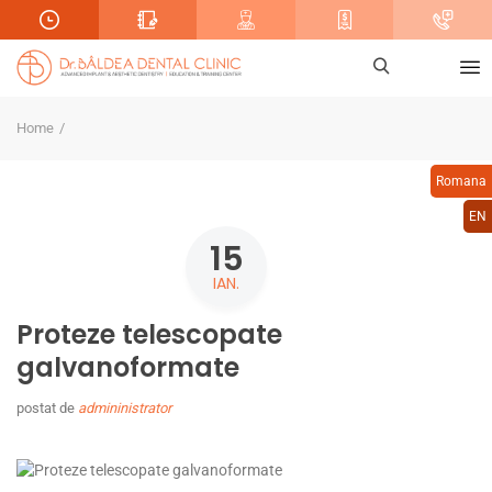
Home
Romana
EN
15
IAN.
Proteze telescopate
galvanoformate
postat de
admininistrator