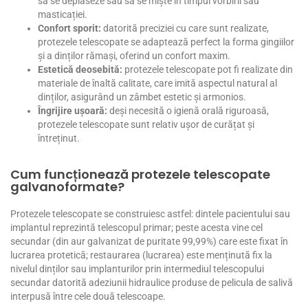
să se deplaseze sau să se miște în timpul vorbirii sau
masticației.
Confort sporit:
datorită preciziei cu care sunt realizate,
protezele telescopate se adaptează perfect la forma gingiilor
și a dinților rămași, oferind un confort maxim.
Estetică deosebită:
protezele telescopate pot fi realizate din
materiale de înaltă calitate, care imită aspectul natural al
dinților, asigurând un zâmbet estetic și armonios.
Îngrijire ușoară:
deși necesită o igienă orală riguroasă,
protezele telescopate sunt relativ ușor de curățat și
întreținut.
Cum funcționează protezele telescopate
galvanoformate?
Protezele telescopate se construiesc astfel: dintele pacientului sau
implantul reprezintă telescopul primar; peste acesta vine cel
secundar (din aur galvanizat de puritate 99,99%) care este fixat în
lucrarea protetică; restaurarea (lucrarea) este menținută fix la
nivelul dinților sau implanturilor prin intermediul telescopului
secundar datorită adeziunii hidraulice produse de pelicula de salivă
interpusă între cele două telescoape.