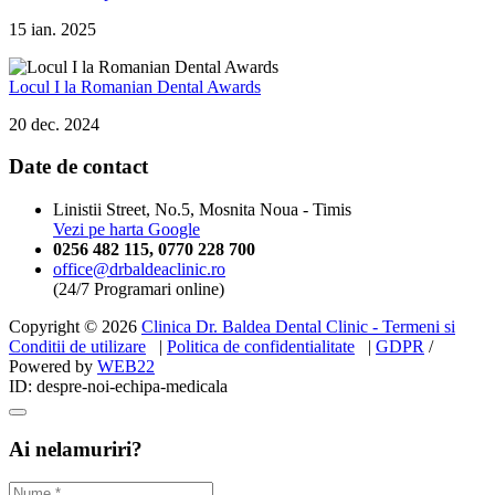
15 ian. 2025
Locul I la Romanian Dental Awards
20 dec. 2024
Date de contact
Linistii Street, No.5, Mosnita Noua - Timis
Vezi pe harta Google
0256 482 115
,
0770 228 700
office@drbaldeaclinic.ro
(24/7 Programari online)
Copyright © 2026
Clinica Dr. Baldea Dental Clinic - Termeni si
Conditii de utilizare
|
Politica de confidentialitate
|
GDPR
/
Powered by
WEB
22
ID: despre-noi-echipa-medicala
Ai nelamuriri?