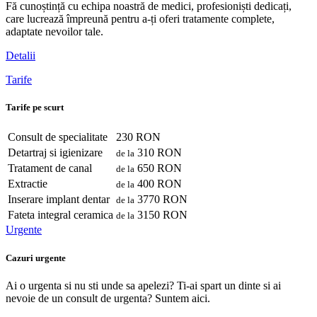
Fă cunoștință cu echipa noastră de medici, profesioniști dedicați,
care lucrează împreună pentru a-ți oferi tratamente complete,
adaptate nevoilor tale.
Detalii
Tarife
Tarife pe scurt
Consult de specialitate
230 RON
Detartraj si igienizare
310 RON
de la
Tratament de canal
650 RON
de la
Extractie
400 RON
de la
Inserare implant dentar
3770 RON
de la
Fateta integral ceramica
3150 RON
de la
Urgente
Cazuri urgente
Ai o urgenta si nu sti unde sa apelezi? Ti-ai spart un dinte si ai
nevoie de un consult de urgenta? Suntem aici.