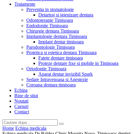
Tratamente
Preventia in stomatologie
Detartraj si igienizare dentara
Odontoterapie Timisoara
Endodontie Timisoara
Chirurgie dentara Timisoara
Implantologie dentara Timisoara
Implant dentar timisoara
Parodontologie Timisoara
Protetica si estetica dentara Timisoara
Fatete dentare timisoara
Proteze dentare fixe si mobile in Timisoara
Ortodontie Timisoara
Aparat dentar invizibil Spark
Sedare Intravenoasa si Anestezie
Coroana dentara timisoara
Echipa
Bine de stiut
Noutati
Cursuri
Contact
Home
Echipa medicala
Echipa medicala Dr Baldea Clinic Mosnita Noua, Timisoara: dentist