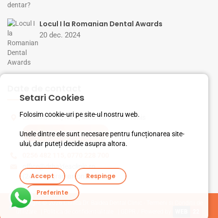
Locul I la Romanian Dental Awards
20 dec. 2024
Date de contact
Setari Cookies
Folosim cookie-uri pe site-ul nostru web.
Linistii Street, No.5, Mosnita Noua - Timis
Unele dintre ele sunt necesare pentru funcționarea site-
Vezi pe harta Google
ului, dar puteți decide asupra altora.
0256 482 115
,
0770 228 700
office@drbaldeaclinic.ro
Accept
Respinge
(24/7 Programari online)
Preferinte
Copyright © 2026
Clinica Dr. Baldea Dental Clinic - Termeni si Conditii de
utilizare
|
Politica de confidentialitate
|
GDPR
/ Powered by
WEB
22