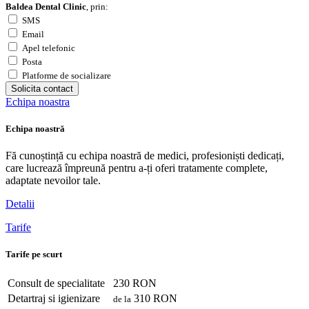
Baldea Dental Clinic
, prin:
SMS
Email
Apel telefonic
Posta
Platforme de socializare
Solicita contact
Echipa noastra
Echipa noastră
Fă cunoștință cu echipa noastră de medici, profesioniști dedicați,
care lucrează împreună pentru a-ți oferi tratamente complete,
adaptate nevoilor tale.
Detalii
Tarife
Tarife pe scurt
Consult de specialitate
230 RON
Detartraj si igienizare
310 RON
de la