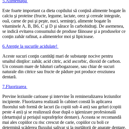
5.
Alimentaţia
Este foarte important ca dieta copilului să conţină alimente bogate în
calciu şi proteine (fructe, legume, lactate, orez şi cereale integrale,
ouă, carne de pui şi peşte, nuci, seminţe), alimente bogate în
vitaminele A, B, B6, C şi D şi sărace în carbohidraţi. De asemenea,
se indică evitarea consumului de produse făinoase şi a produselor ce
conţin zahăr rafinat, a alimentelor moi şi lipicioase.
6.
Atenţie la sucurile acidulate!
Aceste sucuri conţin cantităţi mari de substanţe nocive pentru
smaltul dinţilor: zahăr, acid citric, acid ascorbic, dioxid de carbon.
Un consum mare de băuturi carbogazoase, sau chiar de sucuri
naturale din citrice sau fructe de pădure pot produce eroziunea
dentară.
7.
Fluorizarea
Previne leziunile carioase şi intervine în remineralizarea leziunilor
incipiente. Fluorizarea realizată în cabinet constă în aplicarea
fluorului sub formă de lacuri (la copiii sub 4 ani) sau geluri (copiii
peste 4 ani) şi se realizează doar după o igienizare profesională
(detartrajul şi periajul suprafeţelor dentare). Aceasta se recomandă
mai ales copiilor cu risc crescut de carie, copiilor cu boli ce
determină scăderea fluxului salivar şi la purtătorii de aparate dentare.