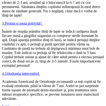
vârstei de 2-3 ani, urmând să o înlocuiască la 6-7 ani cu cea
permanentă. Sănătatea dinţilor copilului influenţează în mod direct
starea de sănătate generală. Nu o neglijați, chiar dacă e vorba de
dinţi de lapte!
3.
Periuţa şi pasta potrivită?
Înainte de erupţia primilor dinţi de lapte se indică curăţarea după
fiecare masă a gingiilor sugarului cu comprese sterile înmuiate în
apă. După apariţia primilor dinţi (6 luni), se indică periajul dinţilor
copilului cu apă, o periuţă şi pastă speciale pentru vârsta sa.
Cantitatea de pastă nu trebuie să depăşească mărimea unui bob de
mazăre. Este indicat ca periuţa să fie reînlocuita o dată la 3 luni.
Copilul trebuie asistat şi ajutat de către adult pentru a efectua periajul
corect, de două ori pe zi, timp de 3-5 minute. Foarte important este
exemplul personal!
4.
Ortodonţia interceptivă
Academia Americană de Ortodonţie recomandă ca toţi copiii să fie
evaluaţi ortodontic până la vârsta de 7 ani. Astfel se pot surprinde
forme uşoare de anomalii dento-maxilare şi, prin instituirea unor
măsuri terapeutice specifice, se previne instalarea unor malocluzii
adevărate.