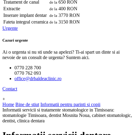
Tratament de canal
650 RON
de la
Extractie
400 RON
de la
Inserare implant dentar
3770 RON
de la
Fateta integral ceramica
3150 RON
de la
Urgente
Cazuri urgente
Ai o urgenta si nu sti unde sa apelezi? Ti-ai spart un dinte si ai
nevoie de un consult de urgenta? Suntem aici.
0770 228 700
0770 762 093
office@drbaldeaclinic.ro
Contact
+
Home
Bine de stiut
Informatii pentru parinti si copii
Informatii servicii si tratamente stomatologice in Timisoara:
stomatologie Timisoara, dentist Mosnita Noua, cabinet stomatologic,
dentist, clinica dentara