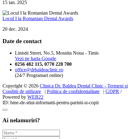
15 ian. 2025
Locul I la Romanian Dental Awards
20 dec. 2024
Date de contact
Linistii Street, No.5, Mosnita Noua - Timis
Vezi pe harta Google
0256 482 115
,
0770 228 700
office@drbaldeaclinic.ro
(24/7 Programari online)
Copyright © 2026
Clinica Dr. Baldea Dental Clinic - Termeni si
Conditii de utilizare
|
Politica de confidentialitate
|
GDPR
/
Powered by
WEB
22
ID: bine-de-stiut-informatii-pentru-parinti-si-copii
Ai nelamuriri?