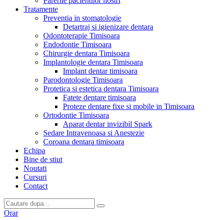
Parerile pacientilor nostri
Tratamente
Preventia in stomatologie
Detartraj si igienizare dentara
Odontoterapie Timisoara
Endodontie Timisoara
Chirurgie dentara Timisoara
Implantologie dentara Timisoara
Implant dentar timisoara
Parodontologie Timisoara
Protetica si estetica dentara Timisoara
Fatete dentare timisoara
Proteze dentare fixe si mobile in Timisoara
Ortodontie Timisoara
Aparat dentar invizibil Spark
Sedare Intravenoasa si Anestezie
Coroana dentara timisoara
Echipa
Bine de stiut
Noutati
Cursuri
Contact
Orar