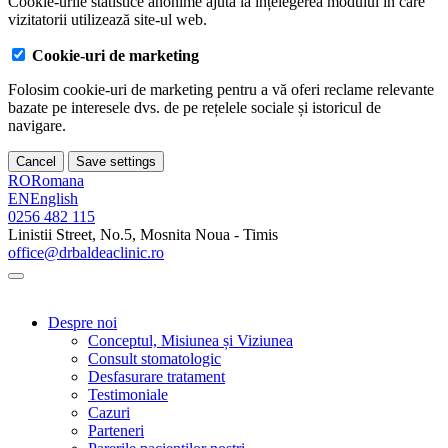
Cookie-urile statistice anonime ajută la înțelegerea modului în care
vizitatorii utilizează site-ul web.
Cookie-uri de marketing
Folosim cookie-uri de marketing pentru a vă oferi reclame relevante
bazate pe interesele dvs. de pe rețelele sociale și istoricul de
navigare.
Cancel
Save settings
RO
Romana
EN
English
0256 482 115
Linistii Street, No.5, Mosnita Noua - Timis
office@drbaldeaclinic.ro
Despre noi
Conceptul, Misiunea și Viziunea
Consult stomatologic
Desfasurare tratament
Testimoniale
Cazuri
Parteneri