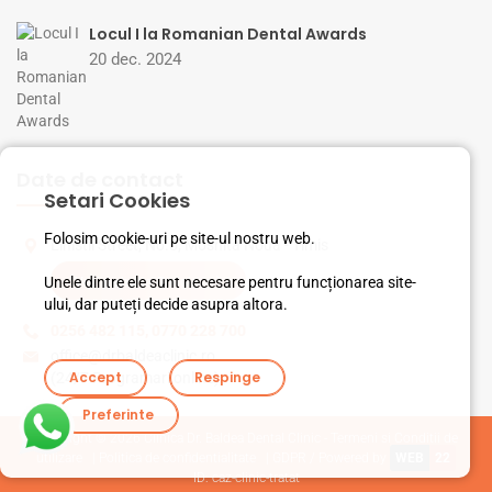
Locul I la Romanian Dental Awards
20 dec. 2024
Date de contact
Setari Cookies
Folosim cookie-uri pe site-ul nostru web.
Linistii Street, No.5, Mosnita Noua - Timis
Unele dintre ele sunt necesare pentru funcționarea site-
Vezi pe harta Google
ului, dar puteți decide asupra altora.
0256 482 115
,
0770 228 700
office@drbaldeaclinic.ro
Accept
Respinge
(24/7 Programari online)
Preferinte
Copyright © 2026
Clinica Dr. Baldea Dental Clinic - Termeni si Conditii de
utilizare
|
Politica de confidentialitate
|
GDPR
/ Powered by
WEB
22
ID: caz-clinic-tratat