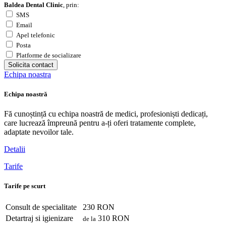
Baldea Dental Clinic
, prin:
SMS
Email
Apel telefonic
Posta
Platforme de socializare
Solicita contact
Echipa noastra
Echipa noastră
Fă cunoștință cu echipa noastră de medici, profesioniști dedicați,
care lucrează împreună pentru a-ți oferi tratamente complete,
adaptate nevoilor tale.
Detalii
Tarife
Tarife pe scurt
Consult de specialitate
230 RON
Detartraj si igienizare
310 RON
de la