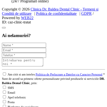
(24/7 Programari online)
Copyright © 2026
Clinica Dr. Baldea Dental Clinic - Termeni si
Conditii de utilizare
|
Politica de confidentialitate
|
GDPR
/
Powered by
WEB
22
ID: caz-clinic-tratat
Ai nelamuriri?
Am citit si am inteles
Politica de Prelucrare a Datelor cu Caracter Personal
*
Sunt de acord sa primesc oferte personalizate privind produsele si serviciile
DR.
Baldea Dental Clinic
, prin:
SMS
Email
Apel telefonic
Posta
Platforme de socializare