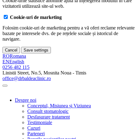
Cookie-urile statistice anonime ajută la înțelegerea modului în care
vizitatorii utilizează site-ul web.
Cookie-uri de marketing
Folosim cookie-uri de marketing pentru a vă oferi reclame relevante
bazate pe interesele dvs. de pe rețelele sociale și istoricul de
navigare.
Cancel
Save settings
RO
Romana
EN
English
0256 482 115
Linistii Street, No.5, Mosnita Noua - Timis
office@drbaldeaclinic.ro
Despre noi
Conceptul, Misiunea și Viziunea
Consult stomatologic
Desfasurare tratament
Testimoniale
Cazuri
Parteneri