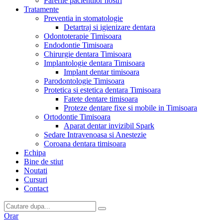
Parerile pacientilor nostri
Tratamente
Preventia in stomatologie
Detartraj si igienizare dentara
Odontoterapie Timisoara
Endodontie Timisoara
Chirurgie dentara Timisoara
Implantologie dentara Timisoara
Implant dentar timisoara
Parodontologie Timisoara
Protetica si estetica dentara Timisoara
Fatete dentare timisoara
Proteze dentare fixe si mobile in Timisoara
Ortodontie Timisoara
Aparat dentar invizibil Spark
Sedare Intravenoasa si Anestezie
Coroana dentara timisoara
Echipa
Bine de stiut
Noutati
Cursuri
Contact
Orar