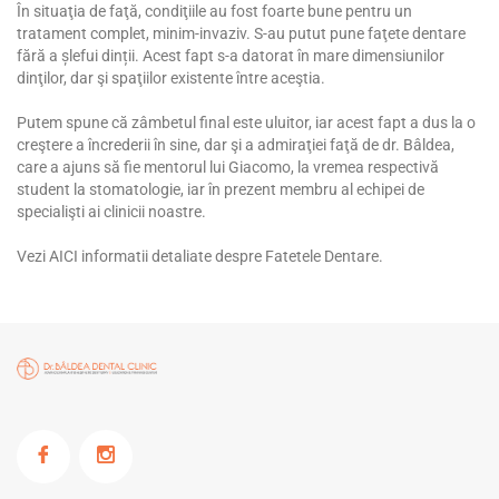
În situaţia de faţă, condiţiile au fost foarte bune pentru un
tratament complet, minim-invaziv. S-au putut pune faţete dentare
fără a șlefui dinții. Acest fapt s-a datorat în mare dimensiunilor
dinţilor, dar şi spaţiilor existente între aceştia.
Putem spune că zâmbetul final este uluitor, iar acest fapt a dus la o
creştere a încrederii în sine, dar şi a admiraţiei faţă de dr. Bâldea,
care a ajuns să fie mentorul lui Giacomo, la vremea respectivă
student la stomatologie, iar în prezent membru al echipei de
specialişti ai clinicii noastre.
Vezi AICI informatii detaliate despre Fatetele Dentare.