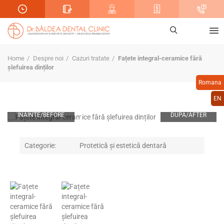
Home
Despre noi
Cazuri tratate
Fațete integral-ceramice fără
șlefuirea dinților
Romana
EN
Categorie:
Protetică și estetică dentară