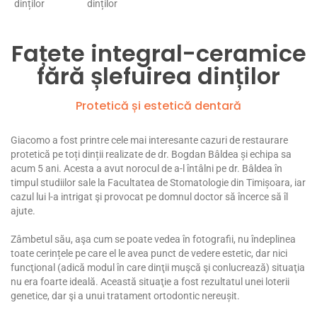
Fațete integral-ceramice
fără șlefuirea dinților
Protetică și estetică dentară
Giacomo a fost printre cele mai interesante cazuri de restaurare
protetică pe toți dinții realizate de dr. Bogdan Bâldea și echipa sa
acum 5 ani. Acesta a avut norocul de a-l întâlni pe dr. Bâldea în
timpul studiilor sale la Facultatea de Stomatologie din Timișoara, iar
cazul lui l-a intrigat şi provocat pe domnul doctor să încerce să îl
ajute.
Zâmbetul său, aşa cum se poate vedea în fotografii, nu îndeplinea
toate cerințele pe care el le avea punct de vedere estetic, dar nici
funcţional (adică modul în care dinţii muşcă şi conlucrează) situaţia
nu era foarte ideală. Această situaţie a fost rezultatul unei loterii
genetice, dar şi a unui tratament ortodontic nereușit.