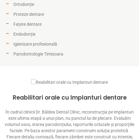
Ortodonție
Proteze dentare
Fațete dentare
Endodonție
Igienizare profesională
Parodontologie Timisoara
Reabilitari orale cu Implanturi dentare
În cadrul clinicii Dr. Bâldea Dental Clinic, reconstrucția pe implanturi
este ultima etapă a unui plan, nu punctul lui de plecare. Evaluăm
s
ci
volumul osos, starea parodonțiului, raporturile ocluzale și proporțiile
t,
faciale. Pe baza acestor parametri construim soluția protetică.
me
Fiecare detaliu contează, fiecare zâmbet este construit cu intenție,