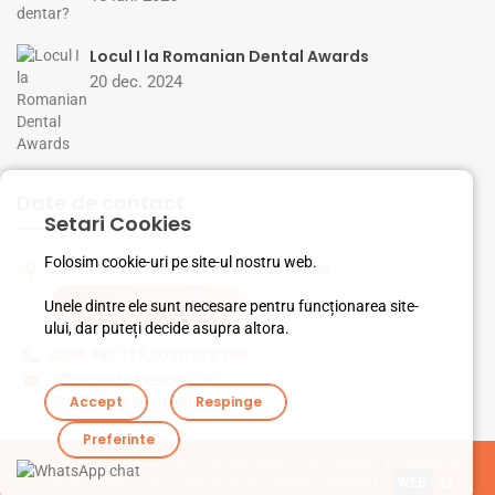
Locul I la Romanian Dental Awards
20 dec. 2024
Date de contact
Setari Cookies
Folosim cookie-uri pe site-ul nostru web.
Linistii Street, No.5, Mosnita Noua - Timis
Unele dintre ele sunt necesare pentru funcționarea site-
Vezi pe harta Google
ului, dar puteți decide asupra altora.
0256 482 115
,
0770 228 700
office@drbaldeaclinic.ro
Accept
Respinge
(24/7 Programari online)
Preferinte
Copyright © 2026
Clinica Dr. Baldea Dental Clinic - Termeni si Conditii de
utilizare
|
Politica de confidentialitate
|
GDPR
/ Powered by
WEB
22