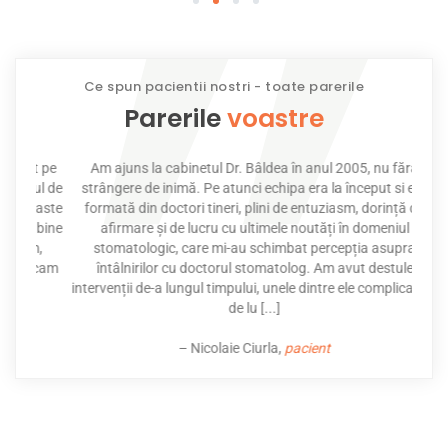
1
2
3
4
Ce spun pacientii nostri - toate parerile
Parerile
voastre
t pe
Am ajuns la cabinetul Dr. Bâldea în anul 2005, nu fără
Ex
tul de
strângere de inimă. Pe atunci echipa era la început si era
fa
noaste
formată din doctori tineri, plini de entuziasm, dorință de
oric
e bine
afirmare și de lucru cu ultimele noutăți în domeniul
sce
m,
stomatologic, care mi-au schimbat percepția asupra
Brit
- cam
întâlnirilor cu doctorul stomatolog. Am avut destule
prea 
intervenții de-a lungul timpului, unele dintre ele complicate și
u
de lu [...]
– Nicolaie Ciurla,
pacient